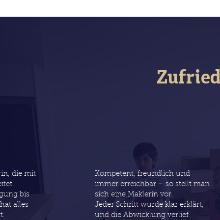
Zufrie
n, die mit
Kompetent, freundlich und
tet.
immer erreichbar – so stellt man
igung bis
sich eine Maklerin vor.
at alles
Jeder Schritt wurde klar erklärt,
t.
und die Abwicklung verlief