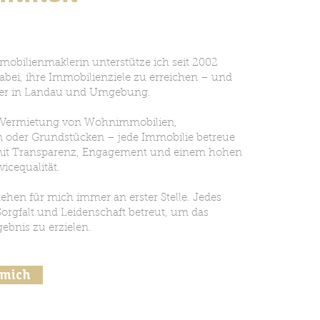
mobilienmaklerin unterstütze ich seit 2002
bei, ihre Immobilienziele zu erreichen – und
hier in Landau und Umgebung.
 Vermietung von Wohnimmobilien,
 oder Grundstücken – jede Immobilie betreue
 mit Transparenz, Engagement und einem hohen
icequalität.
hen für mich immer an erster Stelle. Jedes
Sorgfalt und Leidenschaft betreut, um das
ebnis zu erzielen.
 mich